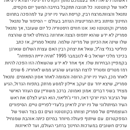
ראשונה ליציאה לאור בעצמכם מתוך הקורס הדיגיטלי המלא ליציאה
לאור של קונטנטו. כל תגובה תתקבל בחיבה המשך יום מקסים,
נתנאל והצוות.מרצח רבין, קריסת העיר ניו יורק עד למהפכה בתחום
החינוך ומיתוג בית המדיטציה הנרחב בעולם – הסיפור של נתנאל
סמריק וקונטנטו נאו. אנו חווים היסטוריה כל יום שעובר, אך נתנאל
סמריק לא ידע שהוא יתפוס הצצה אחרונה בהחלט לאדם שהרצח
שלו שינה את הכיוון של מדינה שלמה. נתנאל סמריק, אז כתב
פוליטי בגלי צה"ל, שאל את יצחק רבין האם עצרת השלום שארגן
בכיכר מלכי ישראל ב-4 לנובמבר 1995 "תהיה יריית הפתיחה"
בקמפיין הבחירות שלו. אף אחד לא ידע שהשאלה הזו הפכה להיות
רמז מטרים ומטריד לרצח המזעזע שהגיע ממש לאחריה. 6 שנים
לאחר מכן, העיר ניו יורק הרוסה והמומה לאחר אסון התאומים. נתנאל
סמריק, שיצא יחד עם יעקב איילון למסע מרתק בתפוח הגדול, הגיע
מצויד בשני דברים: אמון ואמונה. ברכב משוריין עם העוזר האישי
של הגיבור הניו יורקי דאז, רודי ג'וליאני, הוא הגיע לצלם את ראש
העיר המיתולוגי של ניו יורק לראיון בלעדי לפריים טיים. הסיפורים
העוצמתיים של סמריק וצוותו בקונטנטו נעים גם בצד השני של
הספקטרום. עם שיתוף פעולה מיוחד במיזם כיתה אוהבת שמנחיל
ערכים חשובים במערכות החינוך ברחבי העולם, ועד לראיונות