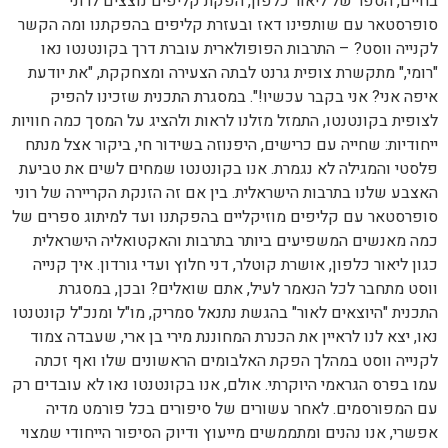
בחיים, הספר של ליאור כלפון, הפקת קליפים נוצצים לרוני
סופרסטאר עם שותפינו דאז ובעזרת קליפים בהפקתנו ומה הקשר
לקנייה ווסט? – התרבות הפופולארית עוברת דרך בקונטנטו נאו
"רומי," מתקשרת צופית גרנט לבתה הצעירה ומצחקקת, "את יודעת
איפה אני? אני בקבר עכשיו!". במסגרת התכנית שזכינו להפיק
לצופית בקונטנטו, התמזל מזלנו לראות ולהציג על המסך כמה חוויות
ייחודיות: שחייה עם כרישים, היפנוזה בשידור חי, ביקור אצל מנתח
פלסטי והמגילה לא נגמרת. אנו בקונטנטו שמחים לשים את טביעת
האצבע שלנו בתרבות הישראלית. בין אם זה הזנקת הקריירה של רוני
סופרסטאר עם קליפים מוזיקליים בהפקתנו ועד למיתוג ספרים של
כמה מאנשים המשפיעים ביותר בתרבות והאקטואליה הישראלית
כגון ליאור כלפון, אושרת קוטלר, דני חלוץ ועדי גורדון. איך קנייה
ווסט מתחבר לכל הנאמר לעיל, אתם שואלים? ובכן, במסגרת
התכנית "היוצאים לאור" בהגשת נתנאל סמריק, מו"ל ומנכ"ל קונטנטו
נאו, יצא לנו לראיין את הכנרת המחוננת מירי בן ארי, שעבדה צמוד
לקנייה ווסט במהלך הפקת האלבומים הראשונים שלו ואף זכתה
עמו בפרס הגראמי היוקרתי. אולם, אנו בקונטנטו נאו לא עובדים רק
עם המפורסמים. לאחר עשורים של סיפורים בכל פורמט מדיה
אפשרי, אנו נהנים ומתממשים מייעוץ ודיוק הסיפור הייחודי שמצוי