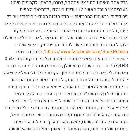
בכל אחד מאיתנו. ליווי אישי לספר, לסרט, לראיון, לקמפיין מיתוג,
בעברית או ביותר מאשר 12 שפות בעולם , להרצאה, לבניית
פרופילים ברשתות החברתיות – הכל בזכות הסיפור הייחודי של כל
אחד מאיתנו. כדי לקבל את כל הכלים שבעזרתם כולנו יכולים לצאת
לאור, כל יום בקונטנטו בערוצי המדיה השונים, מוזמנים לעקוב
אחרי עמוד הפייסבוק הרשמי של בית ההוצאה לאור הבינלאומי שלנו
ולקבל הדרכות ותובנות היישר לעמוד הפייסבוק האישי שלכם:
https://www.facebook.com/BookPublish/
מי מכם שירצה
לשלוח לנו הודעת ווצאפ למספר הטלפון של עידו בקונטנטו: 054-
7577048 ובה גם השם המלא שלך, נשמח להעניק במתנה הדרכה
ראשונה ליציאה לאור בעצמכם מתוך הקורס הדיגיטלי המלא ליציאה
לאור של קונטנטו. כל תגובה תתקבל בחיוך ראש המוסד הראשון
בהיסטוריה שיצא לאור בשמו המלא – יצא עמנו לאור בסין בסינית
וסיפורו של ראש השב״כ בעת רצח רבין בעברית ובאנגלית לצד
מיתוג ספרו של אחד מבכירי הרשות לפיתוח אמצעי לחימה בימים
אילו – אצלנו בקונטנטו נאו אנו בקונטנטו זכינו וזוכים ללכת יד ביד
עם אנשי צבא וביטחון מהמרתקים בהיסטוריה של מדינת ישראל,
ומסייעים להם, לבקשתם, לצאת לאור בארץ ובעולם. אנו גאים
שספרו של דני יתום, ראש המוסד הראשון בתולדות ישראל ששמו