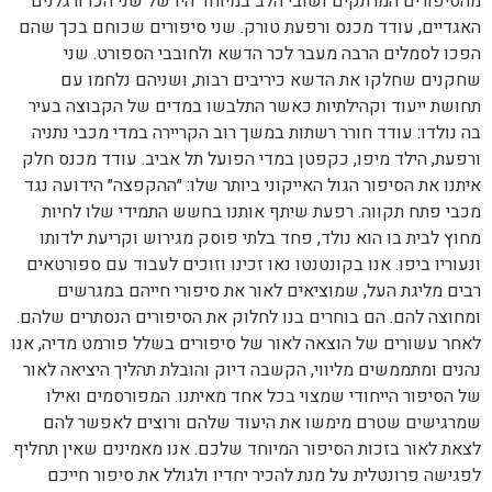
מהסיפורים המרתקים ושובי הלב במיוחד היו של שני הכדורגלנים
האגדיים, עודד מכנס ורפעת טורק. שני סיפורים שכוחם בכך שהם
הפכו לסמלים הרבה מעבר לכר הדשא ולחובבי הספורט. שני
שחקנים שחלקו את הדשא כיריבים רבות, ושניהם נלחמו עם
תחושת ייעוד וקהילתיות כאשר התלבשו במדים של הקבוצה בעיר
בה נולדו: עודד חורר רשתות במשך רוב הקריירה במדי מכבי נתניה
ורפעת, הילד מיפו, כקפטן במדי הפועל תל אביב. עודד מכנס חלק
איתנו את הסיפור הגול האייקוני ביותר שלו: ״ההקפצה״ הידועה נגד
מכבי פתח תקווה. רפעת שיתף אותנו בחשש התמידי שלו לחיות
מחוץ לבית בו הוא נולד, פחד בלתי פוסק מגירוש וקריעת ילדותו
ונעוריו ביפו. אנו בקונטנטו נאו זכינו וזוכים לעבוד עם ספורטאים
רבים מליגת העל, שמוציאים לאור את סיפורי חייהם במגרשים
ומחוצה להם. הם בוחרים בנו לחלוק את הסיפורים הנסתרים שלהם.
לאחר עשורים של הוצאה לאור של סיפורים בשלל פורמט מדיה, אנו
נהנים ומתממשים מליווי, הקשבה דיוק והובלת תהליך היציאה לאור
של הסיפור הייחודי שמצוי בכל אחד מאיתנו. המפורסמים ואילו
שמרגישים שטרם מימשו את היעוד שלהם ורוצים לאפשר להם
לצאת לאור בזכות הסיפור המיוחד שלכם. אנו מאמינים שאין תחליף
לפגישה פרונטלית על מנת להכיר יחדיו ולגולל את סיפור חייכם