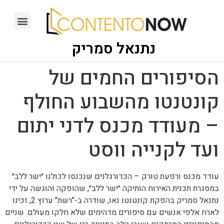
נתנאל סמריק
הסיפורים החמים של
קונטנטו מהשבוע החולף
– מעודד מכנס לדני יתום
ועד לקנייה ווסט
עודד מכנס ורפעת טורק – הכדורגלנים שנכנסו לכולנו ״ישר ללב״
במסגרת תכנית האירוח הותיקה ״ישר ללב״, שהופקה והוגשה על ידי
נתנאל סמריק בהפקת קונטנטו נאו, שודרה ב-"רשת" ערוץ 2, זכינו
לארח אלפי אנשים עם סיפורים מדהימים שלא חלקו מעולם. שניים