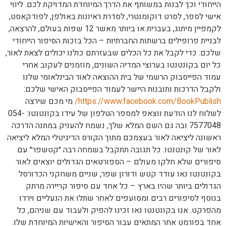
הייחודי וכך לבנות במשותף את הדרך המיוחדת המדויקת לכם. ליווי
אישי לספר, לסרט דוקומנטרי, לסדרת ראיונות באולפן, לפודקאסט,
לקמפיין מיתוג, בעברית או ביותר מאשר 12 שפות בעולם, להרצאה,
לבניית פרופילים ברשתות החברתיות – הכל בזכות הסיפור הייחודי
שלכם. כדי לקבל את כל הכלים שבעזרתם כולנו יכולים לצאת לאור,
כל יום בקונטנטו בערוצי המדיה השונים, מוזמנים לעקוב אחרי
עמוד הפייסבוק הרשמי של בית ההוצאה לאור הבינלאומי שלנו
ולקבל הדרכות ותובנות היישר לעמוד הפייסבוק האישי שלכם:
https://www.facebook.com/BookPublish/
מי מכם שירצה
לשלוח לנו הודעת ווצאפ למספר הטלפון של עידו בקונטנטו: 054-
7577048 ובה גם השם המלא שלך, נשמח להעניק במתנה הדרכה
ראשונה ליציאה לאור בעצמכם מתוך הקורס הדיגיטלי המלא ליציאה
לאור של קונטנטו. כל תגובה תתקבל בשמחה רבה ״קטשפר״ עם
סיפורים שלא חלקו מעולם – הספורטאים הגדולים יוצאים לאור
בקונטנטו נאו עודד קטש ודורון שפר, שניים משחקני הכדורסל
הגדולים ביותר שהיו בארץ – כל אחד עם סיפור קריירה מרתק
בנוסף לסיפורים רבים ומסועפים לאחר שתלו את הנעליים וירדו
מהפרקט. אנו בקונטנטו נאו זכינו להפיק ולעבוד עם שניהם, כל
אחד בפורמט אחר המתאים עבור הסיפור והאישיות המיוחדת שלו.