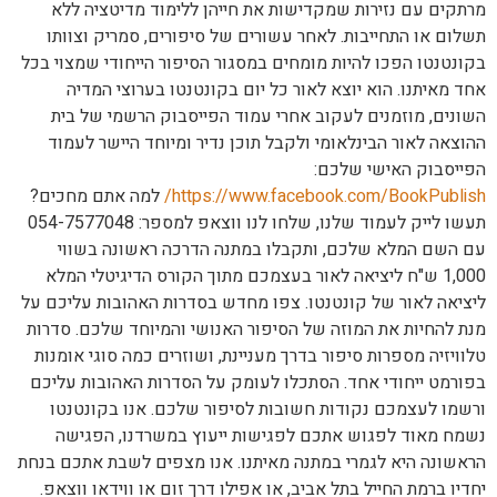
מרתקים עם נזירות שמקדישות את חייהן ללימוד מדיטציה ללא
תשלום או התחייבות. לאחר עשורים של סיפורים, סמריק וצוותו
בקונטנטו הפכו להיות מומחים במסגור הסיפור הייחודי שמצוי בכל
אחד מאיתנו. הוא יוצא לאור כל יום בקונטנטו בערוצי המדיה
השונים, מוזמנים לעקוב אחרי עמוד הפייסבוק הרשמי של בית
ההוצאה לאור הבינלאומי ולקבל תוכן נדיר ומיוחד היישר לעמוד
הפייסבוק האישי שלכם:
https://www.facebook.com/BookPublish/
למה אתם מחכים?
תעשו לייק לעמוד שלנו, שלחו לנו ווצאפ למספר: 054-7577048
עם השם המלא שלכם, ותקבלו במתנה הדרכה ראשונה בשווי
1,000 ש"ח ליציאה לאור בעצמכם מתוך הקורס הדיגיטלי המלא
ליציאה לאור של קונטנטו. צפו מחדש בסדרות האהובות עליכם על
מנת להחיות את המוזה של הסיפור האנושי והמיוחד שלכם. סדרות
טלוויזיה מספרות סיפור בדרך מעניינת, ושוזרים כמה סוגי אומנות
בפורמט ייחודי אחד. הסתכלו לעומק על הסדרות האהובות עליכם
ורשמו לעצמכם נקודות חשובות לסיפור שלכם. אנו בקונטנטו
נשמח מאוד לפגוש אתכם לפגישות ייעוץ במשרדנו, הפגישה
הראשונה היא לגמרי במתנה מאיתנו. אנו מצפים לשבת אתכם בנחת
יחדיו ברמת החייל בתל אביב, או אפילו דרך זום או ווידאו ווצאפ.