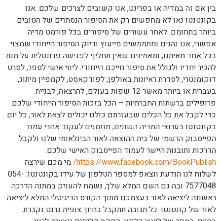
בין אם זה במדיה או בפרינט, אנו קשובים לצרכים שלכם. אנו
בקונטנטו נאו לא מחפשים רק את הסיפור הנסתרים של הטובים
ביותר בתחומם. לאחר עשורים של סיפורים בכל פורמט מדיה
אפשרי, אנו נהנים ומתממשים מייעוץ ודיוק הסיפור הייחודי שמצוי
בכל אחד מאיתנו, ומאמינים שאין תחליף לפגישה פרונטלית על מנת
להכיר יחדיו ולגולל את סיפור חייכם הייחודי. ליווי אישי לספר, לסרט
דוקומנטרי, לסדרת ראיונות באולפן, לפודקאסט, לקמפיין מיתוג,
בעברית או ביותר מאשר 12 שפות בעולם, להרצאה, לבניית
פרופילים ברשתות החברתיות – הכל בזכות הסיפור הייחודי שלכם.
כדי לקבל את כל הכלים שבעזרתם כולנו יכולים לצאת לאור, כל יום
בקונטנטו בערוצי המדיה השונים, מוזמנים לעקוב אחרי עמוד
הפייסבוק הרשמי של בית ההוצאה לאור הבינלאומי שלנו ולקבל
הדרכות ותובנות היישר לעמוד הפייסבוק האישי שלכם:
https://www.facebook.com/BookPublish/
מי מכם שירצה
לשלוח לנו הודעת ווצאפ למספר הטלפון של עידו בקונטנטו: 054-
7577048 ובה גם השם המלא שלך, נשמח להעניק במתנה הדרכה
ראשונה ליציאה לאור בעצמכם מתוך הקורס הדיגיטלי המלא ליציאה
לאור של קונטנטו. כל תגובה תתקבל בחיוך צופית גרנט נקברת