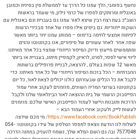
נחשף בפומבי, הלך עמנו כל הדרך עד לממשלת סין בסינית וכמובן
באנגלית ומרותקים לספרו של כרמי גילון, מי שעמד בראשות
השב״כ בעת רצח רבין שיצא לאור עמנו גם בעברית וגם באנגלית עם
השקות ייחודיות. גם בימים אילו ספרו של אחד מבכירי הרשות
לפיתוח אמצעי לחימה בדימוס – ממותג עמנו יחד ביותר מאשר
שפה אחד. לאחר עשורים של סיפורים, אנו בקונטנטו נהנים
ומתממשים מייעוץ ודיוק הסיפור הייחודי שמצוי בכל אחד מאיתנו.
ליווי אישי לספר, לסרט, לראיון, לקמפיין מיתוג, בעברית או ביותר
מאשר 12 שפות בעולם , להרצאה, לבניית פרופילים ברשתות
החברתיות – הכל בזכות הסיפור הייחודי של כל אחד מאיתנו. כדי
לקבל את כל הכלים שבעזרתם כולנו יכולים לצאת לאור, כל יום
בקונטנטו בערוצי המדיה השונים, מוזמנים לעקוב אחרי עמוד
הפייסבוק הרשמי של בית ההוצאה לאור הבינלאומי שלנו ולקבל
הדרכות ותובנות היישר לעמוד הפייסבוק האישי שלכם: מוזמנים
לעשות לייק ולעקוב אחרי העמוד הבא –
https://www.facebook.com/BookPublish/
מי מכם שירצה
לשלוח לנו הודעת ווצאפ למספר הטלפון של עידו בקונטנטו: 054-
7577048 ובה גם השם המלא שלך, נשמח להעניק במתנה הדרכה